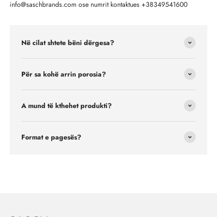
info@saschbrands.com ose numrit kontaktues +38349541600
Në cilat shtete bëni dërgesa?
Për sa kohë arrin porosia?
A mund të kthehet produkti?
Format e pagesës?