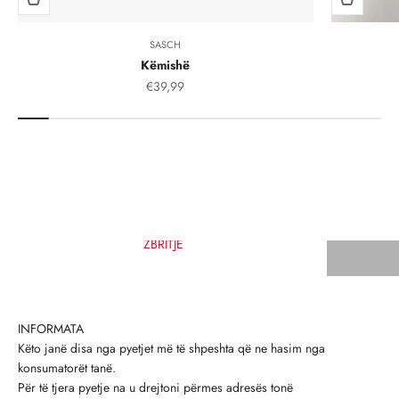
SASCH
Këmishë
Çmimi i shitjes, çmimi i shitjeve
€39,99
ZBRITJE
INFORMATA
Këto janë disa nga pyetjet më të shpeshta që ne hasim nga
konsumatorët tanë.
Për të tjera pyetje na u drejtoni përmes adresës tonë