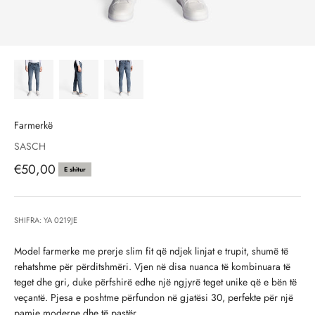
Farmerkë
SASCH
Çmimi i shitjes, çmimi i shitjeve
€50,00
E shitur
SHIFRA: YA 0219JE
Model farmerke me prerje slim fit që ndjek linjat e trupit, shumë të
rehatshme për përditshmëri. Vjen në disa nuanca të kombinuara të
teget dhe gri, duke përfshirë edhe një ngjyrë teget unike që e bën të
veçantë. Pjesa e poshtme përfundon në gjatësi 30, perfekte për një
pamje moderne dhe të pastër.