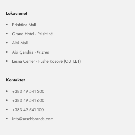
Lokacionet
Prishtina Mall
Grand Hotel - Prishtinë
Albi Mall
Abi Çarshia -
Prizren
Lesna Center - Fushë Kosovë (OUTLET)
Kontaktet
+383 49 541 200
+383 49 541 600
+383 49 541 100
info@saschbrands.com