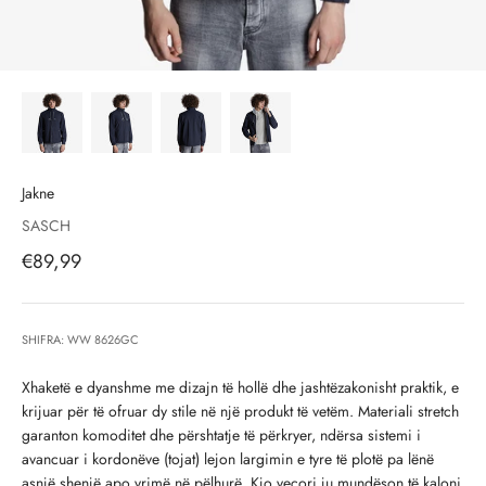
Jakne
SASCH
Çmimi i shitjes, çmimi i shitjeve
€89,99
SHIFRA: WW 8626GC
Xhaketë e dyanshme me dizajn të hollë dhe jashtëzakonisht praktik, e
krijuar për të ofruar dy stile në një produkt të vetëm. Materiali stretch
garanton komoditet dhe përshtatje të përkryer, ndërsa sistemi i
avancuar i kordonëve (tojat) lejon largimin e tyre të plotë pa lënë
asnjë shenjë apo vrimë në pëlhurë. Kjo veçori ju mundëson të kaloni