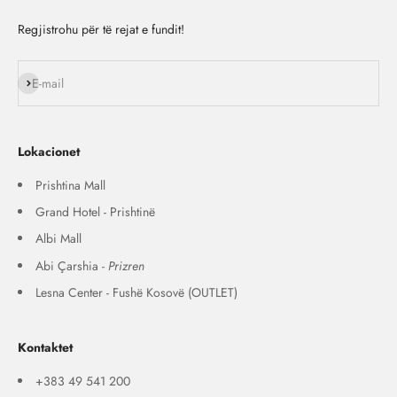
Regjistrohu për të rejat e fundit!
Na ndiq
E-mail
Lokacionet
Prishtina Mall
Grand Hotel - Prishtinë
Albi Mall
Abi Çarshia -
Prizren
Lesna Center - Fushë Kosovë (OUTLET)
Kontaktet
+383 49 541 200