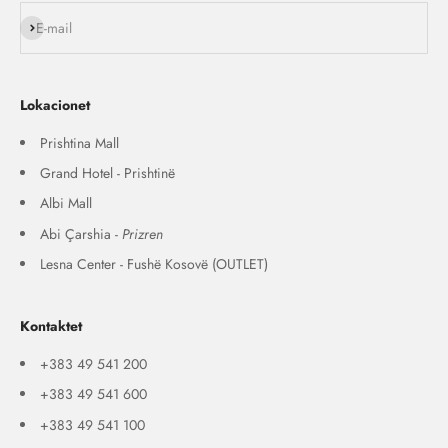
Na ndiq
E-mail
Lokacionet
Prishtina Mall
Grand Hotel - Prishtinë
Albi Mall
Abi Çarshia -
Prizren
Lesna Center - Fushë Kosovë (OUTLET)
Kontaktet
+383 49 541 200
+383 49 541 600
+383 49 541 100