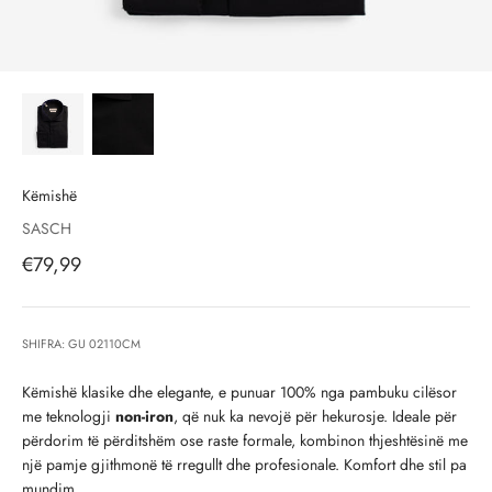
Këmishë
SASCH
Çmimi i shitjes, çmimi i shitjeve
€79,99
SHIFRA: GU 02110CM
Këmishë klasike dhe elegante, e punuar 100% nga pambuku cilësor
me teknologji
non-iron
, që nuk ka nevojë për hekurosje. Ideale për
përdorim të përditshëm ose raste formale, kombinon thjeshtësinë me
një pamje gjithmonë të rregullt dhe profesionale. Komfort dhe stil pa
mundim.