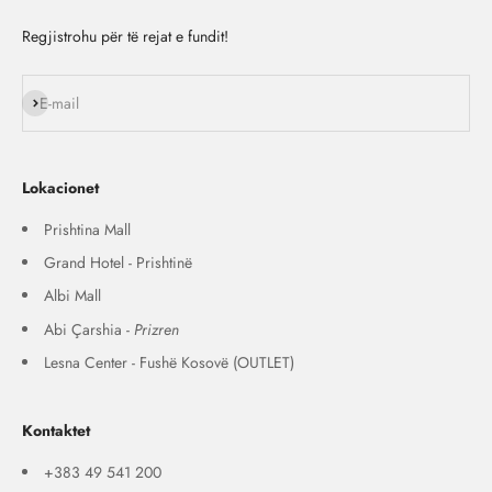
Regjistrohu për të rejat e fundit!
Na ndiq
E-mail
Lokacionet
Prishtina Mall
Grand Hotel - Prishtinë
Albi Mall
Abi Çarshia -
Prizren
Lesna Center - Fushë Kosovë (OUTLET)
Kontaktet
+383 49 541 200