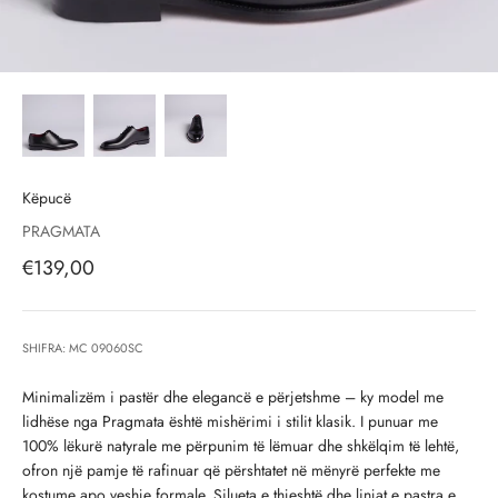
Këpucë
PRAGMATA
Çmimi i shitjes, çmimi i shitjeve
€139,00
SHIFRA: MC 09060SC
Minimalizëm i pastër dhe elegancë e përjetshme – ky model me
lidhëse nga Pragmata është mishërimi i stilit klasik. I punuar me
100% lëkurë natyrale me përpunim të lëmuar dhe shkëlqim të lehtë,
ofron një pamje të rafinuar që përshtatet në mënyrë perfekte me
kostume apo veshje formale. Silueta e thjeshtë dhe linjat e pastra e