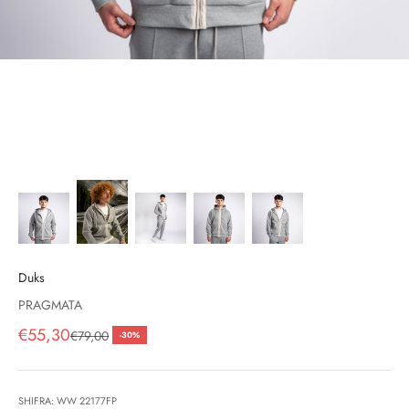
Duks
PRAGMATA
Çmimi i shitjes, çmimi i shitjeve
€55,30
Çmimi i rregullt
€79,00
-30%
SHIFRA: WW 22177FP