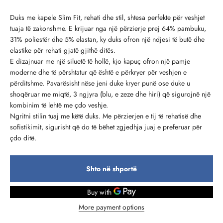
Duks me kapele Slim Fit, rehati dhe stil, shtesa perfekte për veshjet
tuaja të zakonshme. E krijuar nga një përzierje prej 64% pambuku,
31% poliestër dhe 5% elastan, ky duks ofron një ndjesi të butë dhe
elastike për rehati gjatë gjithë ditës.
E dizajnuar me një siluetë të hollë, kjo kapuç ofron një pamje
moderne dhe të përshtatur që është e përkryer për veshjen e
përditshme. Pavarësisht nëse jeni duke kryer punë ose duke u
shoqëruar me miqtë, 3 ngjyra (blu, e zeze dhe hiri) që sigurojnë një
kombinim të lehtë me çdo veshje.
Ngritni stilin tuaj me këtë duks. Me përzierjen e tij të rehatisë dhe
sofistikimit, sigurisht që do të bëhet zgjedhja juaj e preferuar për
çdo ditë.
Shto në shportë
More payment options