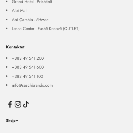
Grand Hotel - Prishtinë
Albi Mall
Abi Çarshia -
Prizren
Lesna Center - Fushë Kosovë (OUTLET)
Kontaktet
+383 49 541 200
+383 49 541 600
+383 49 541 100
info@saschbrands.com
Shqip