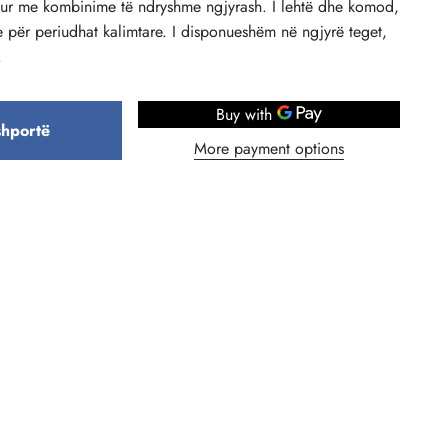
atur me kombinime të ndryshme ngjyrash. I lehtë dhe komod,
e për periudhat kalimtare. I disponueshëm në ngjyrë teget,
.
shportë
More payment options