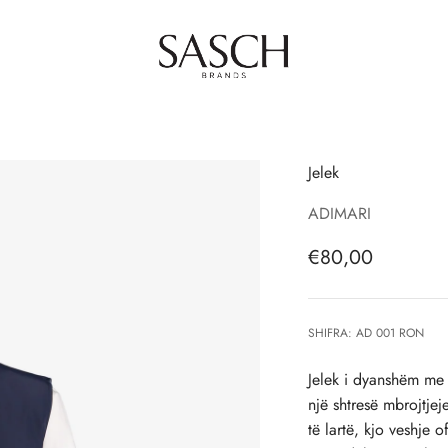
SASCH Brands
Jelek
ADIMARI
Çmimi i shitjes, 
€80,00
SHIFRA: AD 001 RON
Jelek i dyanshëm me n
një shtresë mbrojtjej
të lartë, kjo veshje 