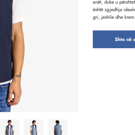
anët, duke u përsht
është zgjedhja ideal
gri, jeshile dhe krem
Shto në 