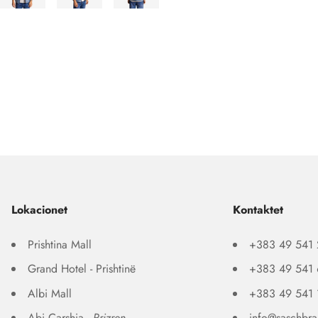
Lokacionet
Kontaktet
Prishtina Mall
+383 49 541
Grand Hotel - Prishtinë
+383 49 541
Albi Mall
+383 49 541
Abi Çarshia -
Prizren
info@saschbr