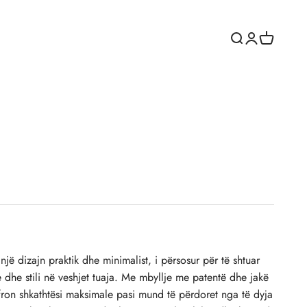
Hap kërkimin
Hapni faqen e
Karroca e
çmimi i shitjeve
jë dizajn praktik dhe minimalist, i përsosur për të shtuar
e dhe stili në veshjet tuaja. Me mbyllje me patentë dhe jakë
ofron shkathtësi maksimale pasi mund të përdoret nga të dyja