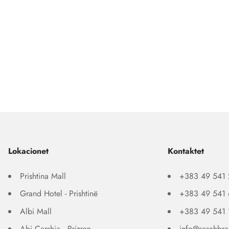
Lokacionet
Kontaktet
Prishtina Mall
+383 49 541
Grand Hotel - Prishtinë
+383 49 541
Albi Mall
+383 49 541
Abi Çarshia -
Prizren
info@saschbr