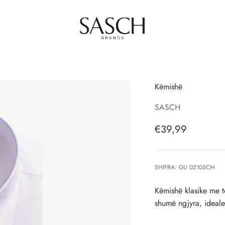
SASCH Brands
Këmishë
SASCH
Çmimi i shitjes, 
€39,99
SHIFRA: GU 02105CM
Këmishë klasike me t
shumë ngjyra, ideale 