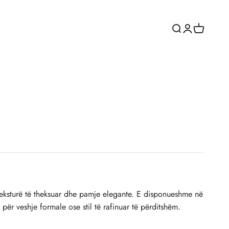
Hap kërkimin
Hapni faqen e
Karroca e
çmimi i shitjeve
eksturë të theksuar dhe pamje elegante. E disponueshme në
për veshje formale ose stil të rafinuar të përditshëm.