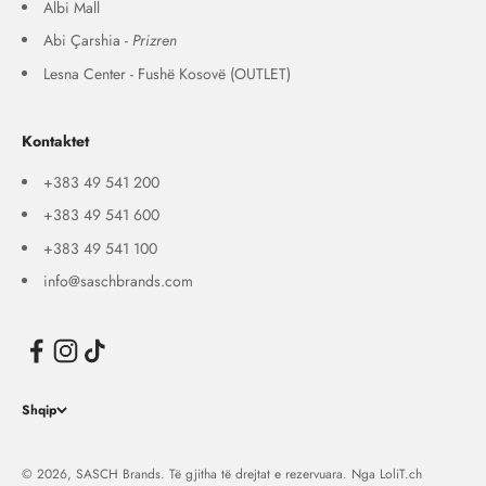
Albi Mall
Abi Çarshia -
Prizren
Lesna Center - Fushë Kosovë (OUTLET)
Kontaktet
+383 49 541 200
+383 49 541 600
+383 49 541 100
info@saschbrands.com
Shqip
© 2026, SASCH Brands. Të gjitha të drejtat e rezervuara. Nga
LoliT.ch