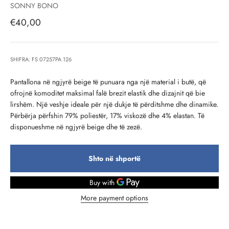
SONNY BONO
Çmimi i shitjes, çmimi i shitjeve
€40,00
SHIFRA: FS 07257PA 126
Pantallona në ngjyrë beige të punuara nga një material i butë, që
ofrojnë komoditet maksimal falë brezit elastik dhe dizajnit që bie
lirshëm. Një veshje ideale për një dukje të përditshme dhe dinamike.
Përbërja përfshin 79% poliestër, 17% viskozë dhe 4% elastan. Të
disponueshme në ngjyrë beige dhe të zezë.
Shto në shportë
More payment options