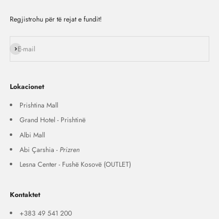
Regjistrohu për të rejat e fundit!
Na ndiq
E-mail
Lokacionet
Prishtina Mall
Grand Hotel - Prishtinë
Albi Mall
Abi Çarshia -
Prizren
Lesna Center - Fushë Kosovë (OUTLET)
Kontaktet
+383 49 541 200