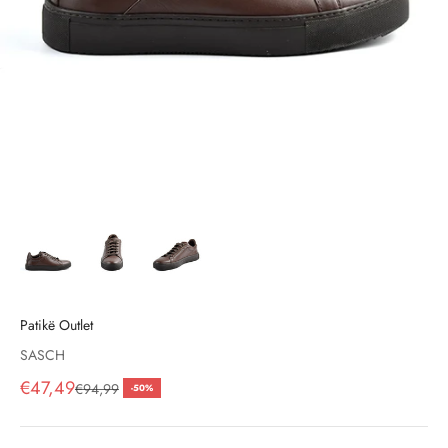
Patikë Outlet
SASCH
Çmimi i shitjes, çmimi i shitjeve
€47,49
Çmimi i rregullt
€94,99
-50%