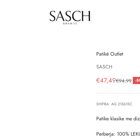
SASCH Brands
Patikë Outlet
SASCH
Çmimi i shitjes, 
€47,49
Çmimi i rreg
€94,99
-5
SHIFRA: AG 21561SC
Patike klasike me diz
Perberja: 100% LEK