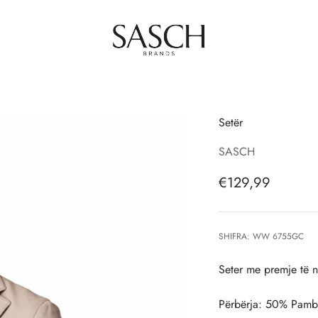
SASCH Brands
Setër
SASCH
Çmimi i shitjes, 
€129,99
SHIFRA: WW 6755GC
Seter me premje të n
Përbërja: 50% Pamb