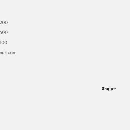
 200
 600
 100
ands.com
Shqip