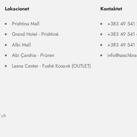
Lokacionet
Kontaktet
Prishtina Mall
+383 49 541
Grand Hotel - Prishtinë
+383 49 541
Albi Mall
+383 49 541
Abi Çarshia -
Prizren
info@saschbr
Lesna Center - Fushë Kosovë (OUTLET)
T.ch