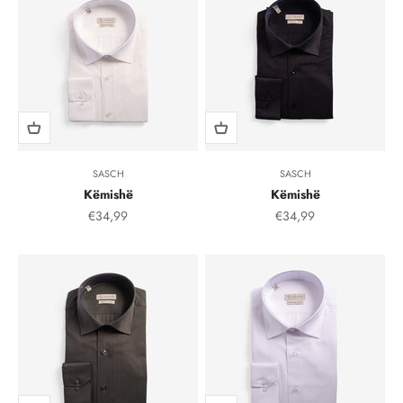
SASCH
SASCH
Këmishë
Këmishë
Çmimi i shitjes, çmimi i shitjeve
Çmimi i shitjes, çmimi i
€34,99
€34,99