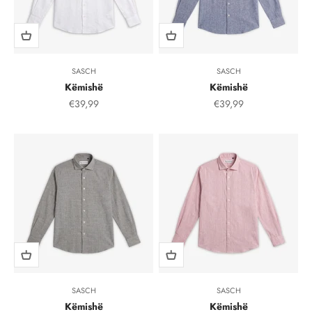
SASCH
SASCH
Këmishë
Këmishë
Çmimi i shitjes, çmimi i shitjeve
Çmimi i shitjes, çmimi i
€39,99
€39,99
SASCH
SASCH
Këmishë
Këmishë