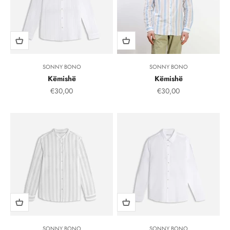
SONNY BONO
SONNY BONO
Këmishë
Këmishë
Çmimi i shitjes, çmimi i shitjeve
Çmimi i shitjes, çmimi i
€30,00
€30,00
SONNY BONO
SONNY BONO