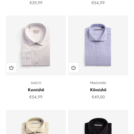
Çmimi i shitjes, çmimi i shitjeve
Çmimi i shitjes, çmimi i
€39,99
€54,99
SASCH
PRAGMATA
Kemishë
Këmishë
Çmimi i shitjes, çmimi i shitjeve
Çmimi i shitjes, çmimi i
€54,99
€49,00