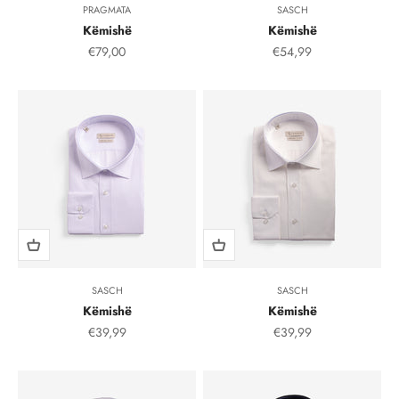
PRAGMATA
SASCH
Këmishë
Këmishë
Çmimi i shitjes, çmimi i shitjeve
Çmimi i shitjes, çmimi i
€79,00
€54,99
SASCH
SASCH
Këmishë
Këmishë
Çmimi i shitjes, çmimi i shitjeve
Çmimi i shitjes, çmimi i
€39,99
€39,99