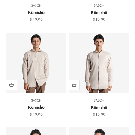
SASCH
SASCH
Këmishë
Këmishë
Çmimi i shitjes, çmimi i shitjeve
Çmimi i shitjes, çmimi i
€49,99
€49,99
SASCH
SASCH
Këmishë
Këmishë
Çmimi i shitjes, çmimi i shitjeve
Çmimi i shitjes, çmimi i
€49,99
€49,99