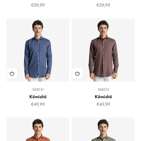
Çmimi i shitjes, çmimi i shitjeve
Çmimi i shitjes, çmimi i
€39,99
€39,99
SASCH
SASCH
Këmishë
Këmishë
Çmimi i shitjes, çmimi i shitjeve
Çmimi i shitjes, çmimi i
€49,99
€49,99