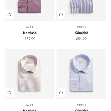
SASCH
SASCH
Këmishë
Këmishë
Çmimi i shitjes, çmimi i shitjeve
Çmimi i shitjes, çmimi i
€39,99
€54,99
SASCH
SASCH
Këmishë
Këmishë