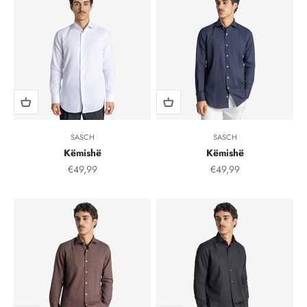
SASCH
SASCH
Këmishë
Këmishë
Çmimi i shitjes, çmimi i shitjeve
Çmimi i shitjes, çmimi i
€49,99
€49,99