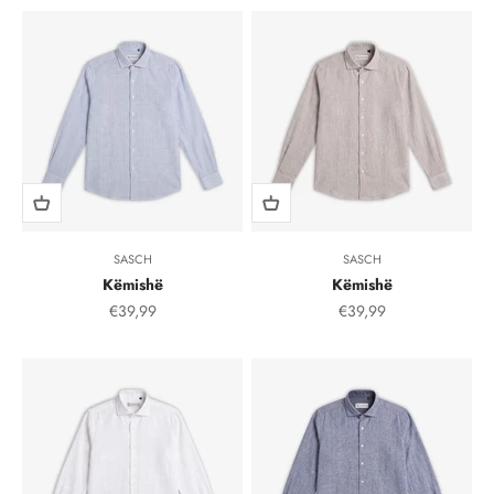
SASCH
SASCH
Këmishë
Këmishë
Çmimi i shitjes, çmimi i shitjeve
Çmimi i shitjes, çmimi i
€39,99
€39,99