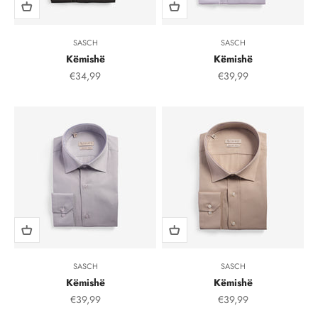
SASCH
SASCH
Këmishë
Këmishë
Çmimi i shitjes, çmimi i shitjeve
Çmimi i shitjes, çmimi i
€34,99
€39,99
SASCH
SASCH
Këmishë
Këmishë
Çmimi i shitjes, çmimi i shitjeve
Çmimi i shitjes, çmimi i
€39,99
€39,99