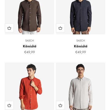
SASCH
SASCH
Këmishë
Këmishë
Çmimi i shitjes, çmimi i shitjeve
Çmimi i shitjes, çmimi i
€49,99
€49,99