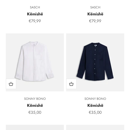
SASCH
SASCH
Këmishë
Këmishë
Çmimi i shitjes, çmimi i shitjeve
Çmimi i shitjes, çmimi i
€79,99
€79,99
SONNY BONO
SONNY BONO
Këmishë
Këmishë
Çmimi i shitjes, çmimi i shitjeve
Çmimi i shitjes, çmimi i
€35,00
€35,00