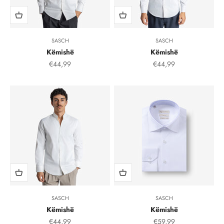
SASCH
SASCH
Këmishë
Këmishë
Çmimi i shitjes, çmimi i shitjeve
Çmimi i shitjes, çmimi i
€44,99
€44,99
SASCH
SASCH
Këmishë
Këmishë
Çmimi i shitjes, çmimi i shitjeve
Çmimi i shitjes, çmimi i
€44,99
€59,99