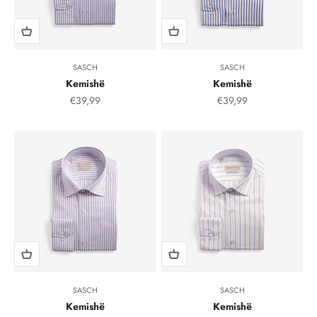
SASCH
SASCH
Kemishë
Kemishë
Çmimi i shitjes, çmimi i shitjeve
Çmimi i shitjes, çmimi i
€39,99
€39,99
SASCH
SASCH
Kemishë
Kemishë