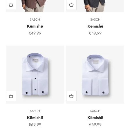
SASCH
SASCH
Këmishë
Këmishë
Çmimi i shitjes, çmimi i shitjeve
Çmimi i shitjes, çmimi i
€49,99
€49,99
SASCH
SASCH
Këmishë
Këmishë
Çmimi i shitjes, çmimi i shitjeve
Çmimi i shitjes, çmimi i
€69,99
€69,99