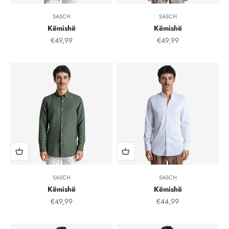
SASCH
SASCH
Këmishë
Këmishë
Çmimi i shitjes, çmimi i shitjeve
Çmimi i shitjes, çmimi i
€49,99
€49,99
SASCH
SASCH
Këmishë
Këmishë
Çmimi i shitjes, çmimi i shitjeve
Çmimi i shitjes, çmimi i
€49,99
€44,99