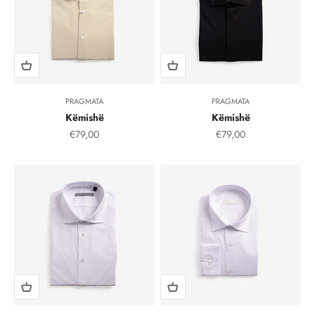
PRAGMATA
PRAGMATA
Këmishë
Këmishë
Çmimi i shitjes, çmimi i shitjeve
Çmimi i shitjes, çmimi i
€79,00
€79,00