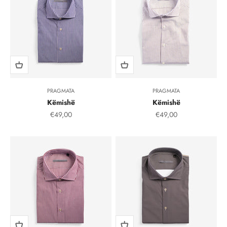
PRAGMATA
PRAGMATA
Këmishë
Këmishë
Çmimi i shitjes, çmimi i shitjeve
Çmimi i shitjes, çmimi i
€49,00
€49,00