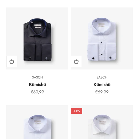
SASCH
SASCH
Këmishë
Këmishë
Çmimi i shitjes, çmimi i shitjeve
Çmimi i shitjes, çmimi i
€69,99
€69,99
-14%