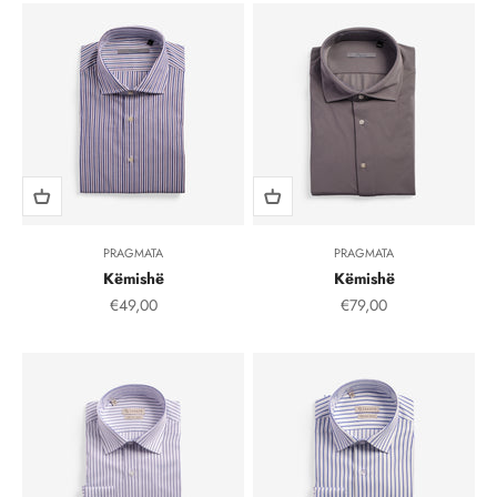
PRAGMATA
PRAGMATA
Këmishë
Këmishë
Çmimi i shitjes, çmimi i shitjeve
Çmimi i shitjes, çmimi i
€49,00
€79,00