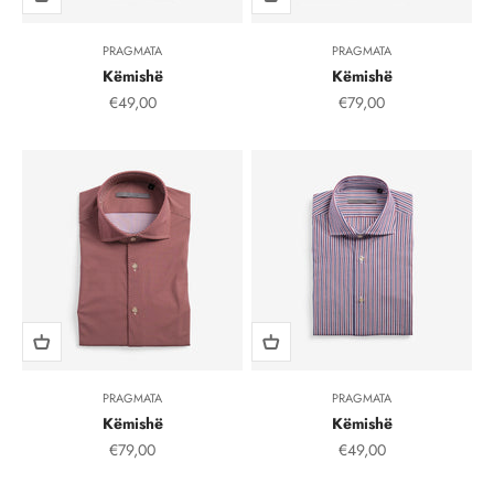
PRAGMATA
PRAGMATA
Këmishë
Këmishë
Çmimi i shitjes, çmimi i shitjeve
Çmimi i shitjes, çmimi i
€49,00
€79,00
PRAGMATA
PRAGMATA
Këmishë
Këmishë
Çmimi i shitjes, çmimi i shitjeve
Çmimi i shitjes, çmimi i
€79,00
€49,00