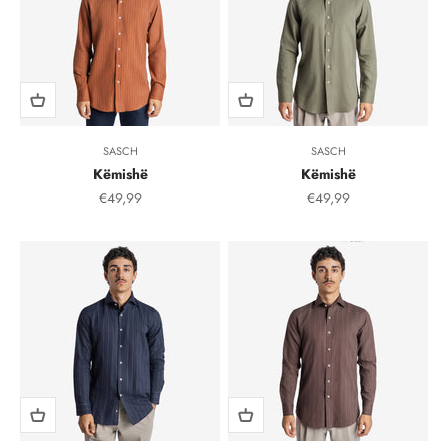
SASCH
SASCH
Këmishë
Këmishë
Çmimi i shitjes, çmimi i shitjeve
Çmimi i shitjes, çmimi i
€49,99
€49,99