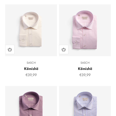
SASCH
SASCH
Këmishë
Këmishë
Çmimi i shitjes, çmimi i shitjeve
Çmimi i shitjes, çmimi i
€39,99
€39,99