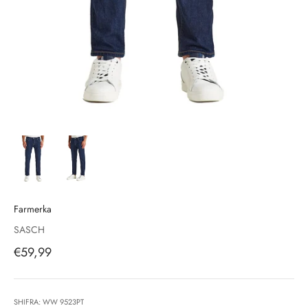
Farmerka
SASCH
Çmimi i shitjes, çmimi i shitjeve
€59,99
SHIFRA: WW 9523PT