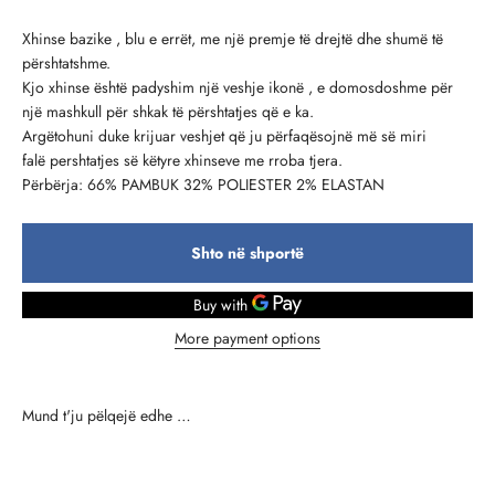
Xhinse bazike , blu e errët, me një premje të drejtë dhe shumë të
përshtatshme.
Kjo xhinse është padyshim një veshje ikonë , e domosdoshme për
një mashkull për shkak të përshtatjes që e ka.
Argëtohuni duke krijuar veshjet që ju përfaqësojnë më së miri
falë pershtatjes së këtyre xhinseve me rroba tjera.
Përbërja: 66% PAMBUK 32% POLIESTER 2% ELASTAN
Shto në shportë
More payment options