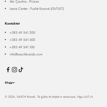
Abi Çarshia -
Prizren
Lesna Center - Fushë Kosovë (OUTLET)
Kontaktet
+383 49 541 200
+383 49 541 600
+383 49 541 100
info@saschbrands.com
Shqip
© 2026, SASCH Brands. Të gjitha të drejtat e rezervuara. Nga
LoliT.ch