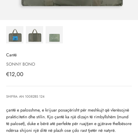
Cantë
SONNY BONO
Çmimi i shitjes, çmimi i shitjeve
€12,00
SHIFRA: AN 10082BS 124
çantë e palosshme, e krijuar posaçërisht për meshkujt që vlerësojnë
prakticitetin dhe stilin. Kjo çantë ka një dizajn të rimbyllshëm (mund
të paloset), duke e bërë atë perfekte për ruajtjen e gjërave thelbësore
ndërsa shijoni një ditë në plazh ose çdo rast tjetër në natyrë.