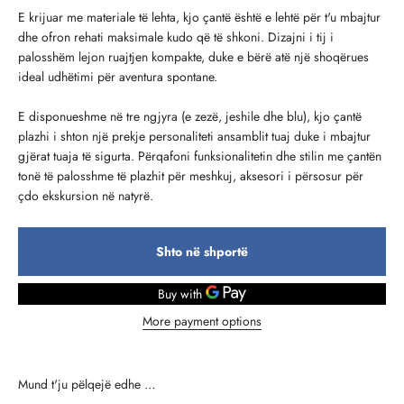
E krijuar me materiale të lehta, kjo çantë është e lehtë për t'u mbajtur
dhe ofron rehati maksimale kudo që të shkoni. Dizajni i tij i
palosshëm lejon ruajtjen kompakte, duke e bërë atë një shoqërues
ideal udhëtimi për aventura spontane.
E disponueshme në tre ngjyra (e zezë, jeshile dhe blu), kjo çantë
plazhi i shton një prekje personaliteti ansamblit tuaj duke i mbajtur
gjërat tuaja të sigurta. Përqafoni funksionalitetin dhe stilin me çantën
tonë të palosshme të plazhit për meshkuj, aksesori i përsosur për
çdo ekskursion në natyrë.
Shto në shportë
More payment options