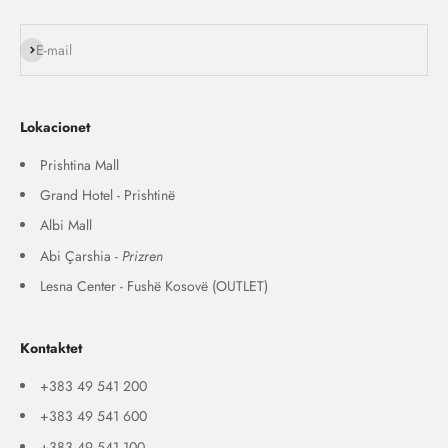
Na ndiq
E-mail
Lokacionet
Prishtina Mall
Grand Hotel - Prishtinë
Albi Mall
Abi Çarshia -
Prizren
Lesna Center - Fushë Kosovë (OUTLET)
Kontaktet
+383 49 541 200
+383 49 541 600
+383 49 541 100