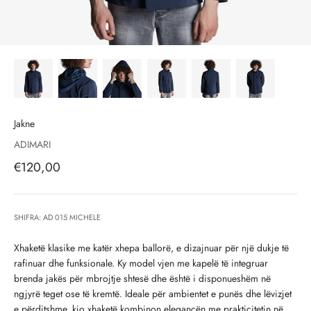
Jakne
ADIMARI
Çmimi i shitjes, çmimi i shitjeve
€120,00
SHIFRA: AD 015 MICHELE
Xhaketë klasike me katër xhepa ballorë, e dizajnuar për një dukje të
rafinuar dhe funksionale. Ky model vjen me kapelë të integruar
brenda jakës për mbrojtje shtesë dhe është i disponueshëm në
ngjyrë teget ose të kremtë. Ideale për ambientet e punës dhe lëvizjet
e përditshme, kjo xhaketë kombinon elegancën me prakticitetin në