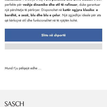
perfekte për
veshje dinamike dhe stil të rafinuar
, duke garantuar
një përshtatje të përkryer. Disponohet në
katër ngjyra klasike
:
e
bardhë, e zezë, blu dhe blu e çelur
. Një zgjedhje ideale për ata
që kërkojnë stil dhe funksionalitet në të njëjtën kohë.
Shto në shportë