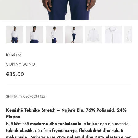
Këmishë
SONNY BONO
Çmimi i shitjes, çmimi i shitjeve
€35,00
SHIFRA: TY 02070CM 125
Këmishë Teknike Stretch – Ngjyrë Blu, 76% Poliamid, 24%
Elastan
Një këmishë
moderne dhe funksionale
, e krijuar nga një material
teknik elastik
, që ofron
frymëmarrje, fleksibilitet dhe rehati
maksimale
. Përbërja e saj
76% poliamid dhe 24% elastan
e bën